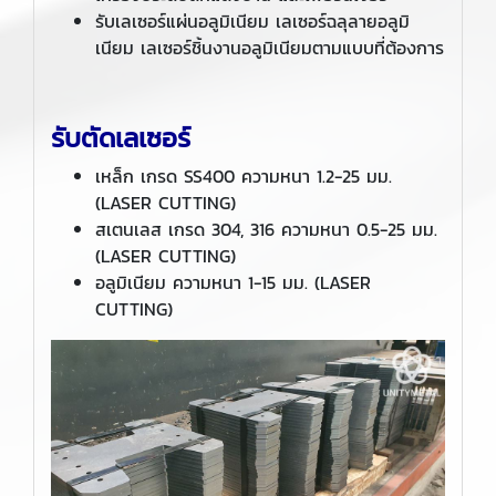
รับเลเซอร์แผ่นอลูมิเนียม เลเซอร์ฉลุลายอลูมิ
เนียม เลเซอร์ชิ้นงานอลูมิเนียมตามแบบที่ต้องการ
รับตัดเลเซอร์
เหล็ก เกรด SS400 ความหนา 1.2-25 มม.
(LASER CUTTING)
สเตนเลส เกรด 304, 316 ความหนา 0.5-25 มม.
(LASER CUTTING)
อลูมิเนียม ความหนา 1-15 มม. (LASER
CUTTING)