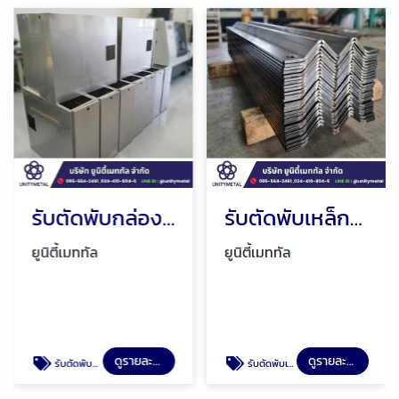
รับตัดพับกล่องตู้ไฟ สมุทรสาคร
รับตัดพับเหล็ก พระราม 2
ยูนิตี้เมททัล
ยูนิตี้เมททัล
ดูรายละเอียด
ดูรายละเอียด
รับตัดพับกล่องตู้ไฟ สมุทรสาคร
รับตัดพับเหล็ก พระราม 2