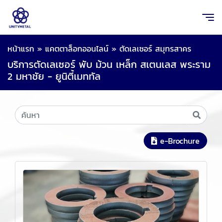
หน้าแรก
»
แคตตาล็อกออนไลน์
»
ตัดเลเซอร์ สมุทรสาคร
บริการตัดเลเซอร์ พับ ม้วน เหล็ก สเตนเลส พระราม
2 มหาชัย - ยูนิตี้เมททัล
e-Brochure