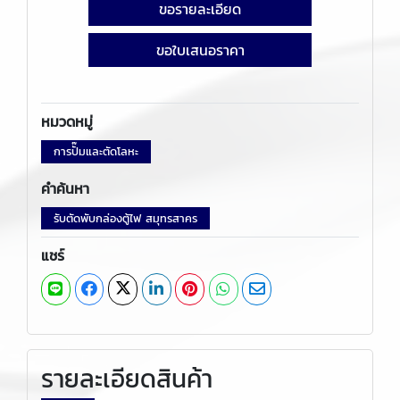
ขอรายละเอียด
ขอใบเสนอราคา
หมวดหมู่
การปั๊มและตัดโลหะ
คำค้นหา
รับตัดพับกล่องตู้ไฟ สมุทรสาคร
แชร์
รายละเอียดสินค้า