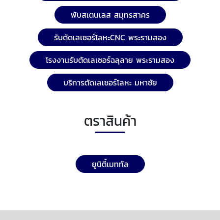
พับสเตนเลส สมุทรสาคร
รับตัดเลเซอร์โลหะCNC พระรามสอง
โรงงานรับตัดเลเซอร์ฉลุลาย พระรามสอง
บริการตัดเลเซอร์โลหะ มหาชัย
ตราสินค้า
ยูนิตี้เมททัล