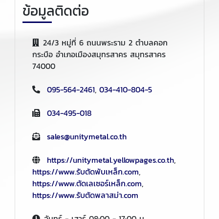
ข้อมูลติดต่อ
24/3 หมู่ที่ 6 ถนนพระราม 2 ตำบลคอก
กระบือ อำเภอเมืองสมุทรสาคร สมุทรสาคร
74000
095-564-2461
,
034-410-804-5
034-495-018
sales@unitymetal.co.th
https://unitymetal.yellowpages.co.th
,
https://www.รับตัดพับเหล็ก.com
,
https://www.ตัดเลเซอร์เหล็ก.com
,
https://www.รับตัดพลาสม่า.com
จันทร์ - เสาร์ 08:00 - 17:00 น.