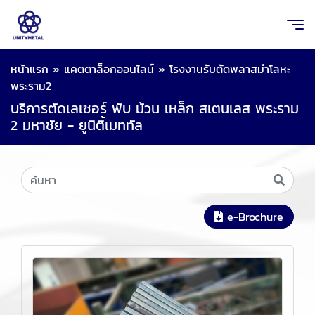
หน้าแรก
»
แคตตาล็อกออนไลน์
»
โรงงานรับตัดพลาสม่าโลหะ
พระราม2
บริการตัดเลเซอร์ พับ ม้วน เหล็ก สเตนเลส พระราม
2 มหาชัย - ยูนิตี้เมททัล
e-Brochure