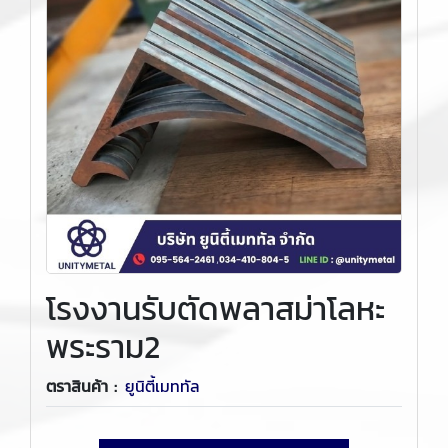
โรงงานรับตัดพลาสม่าโลหะ
พระราม2
ตราสินค้า :
ยูนิตี้เมททัล