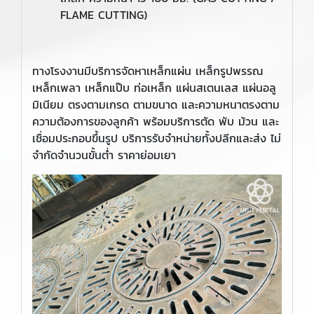
FLAME CUTTING)
ทางโรงงานมีบริการจัดหาเหล็กแผ่น เหล็กรูปพรรณ
เหล็กเพลา เหล็กแป๊บ ท่อเหล็ก แผ่นสเตนเลส แผ่นอลู
มิเนียม ตรงตามเกรด ตามขนาด และความหนาตรงตาม
ความต้องการของลูกค้า พร้อมบริการตัด พับ ม้วน และ
เชื่อมประกอบขึ้นรูป บริการรับจำหน่ายทั้งปลีกและส่ง ไม่
จำกัดจำนวนขั้นต่ำ ราคาย่อมเยา