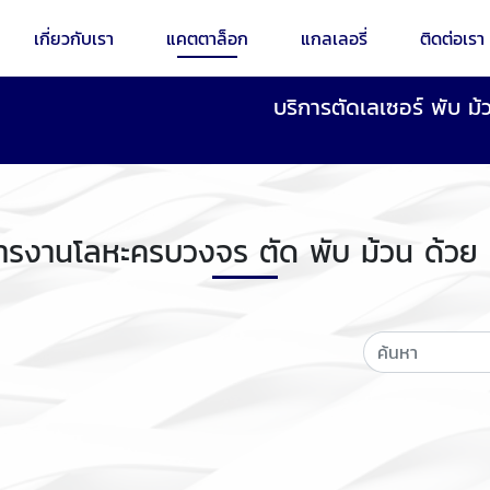
เกี่ยวกับเรา
แคตตาล็อก
แกลเลอรี่
ติดต่อเรา
บริการตัดเลเซอร์ พับ ม้
การงานโลหะครบวงจร ตัด พับ ม้วน ด้วย