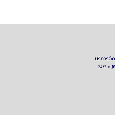
บริการตัด
24/3 หมู