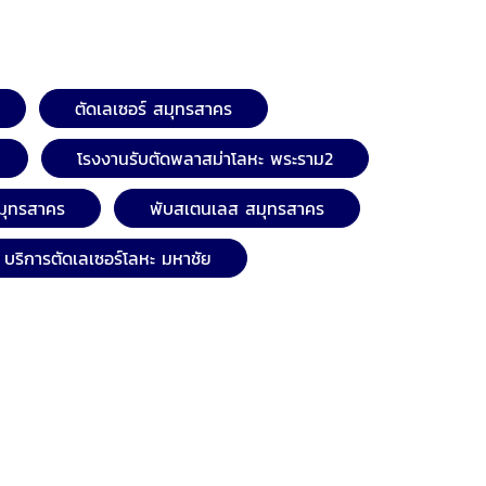
ตัดเลเซอร์ สมุทรสาคร
โรงงานรับตัดพลาสม่าโลหะ พระราม2
มุทรสาคร
พับสเตนเลส สมุทรสาคร
บริการตัดเลเซอร์โลหะ มหาชัย