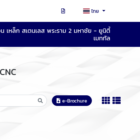
ไทย
วน เหล็ก สเตนเลส พระราม 2 มหาชัย - ยูนิตี้
เมททัล
 CNC
e-Brochure