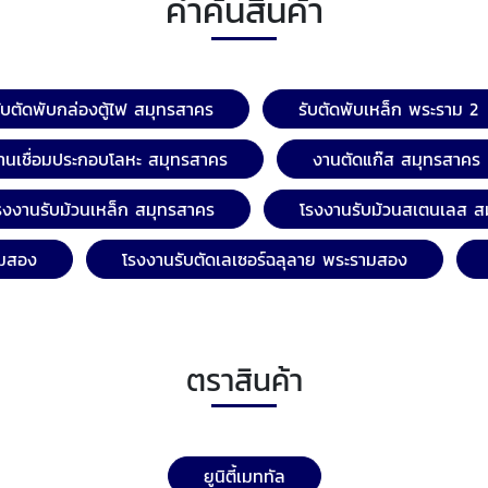
คำค้นสินค้า
ับตัดพับกล่องตู้ไฟ สมุทรสาคร
รับตัดพับเหล็ก พระราม 2
งานเชื่อมประกอบโลหะ สมุทรสาคร
งานตัดแก๊ส สมุทรสาคร
รงงานรับม้วนเหล็ก สมุทรสาคร
โรงงานรับม้วนสเตนเลส ส
ามสอง
โรงงานรับตัดเลเซอร์ฉลุลาย พระรามสอง
ตราสินค้า
ยูนิตี้เมททัล