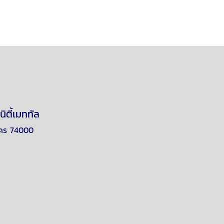
ิตี้เมททัล
าคร 74000